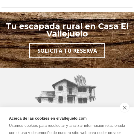
Tu escapada rural en Casa El
Vallejuelo
SOLICITA TU RESERVA
Casa
El Vallejuelo
Acerca de las cookies en elvallejuelo.com
619289344
629277712
Usamos cookies para recolectar y analizar información relacionada
con el uso y desempeño de nuestro sitio web para poder proveer